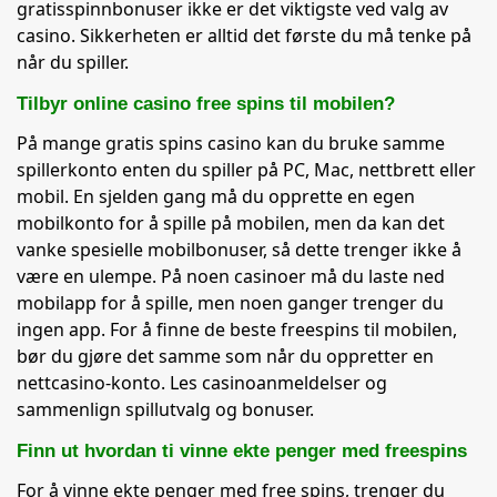
gratisspinnbonuser ikke er det viktigste ved valg av
casino. Sikkerheten er alltid det første du må tenke på
når du spiller.
Tilbyr online casino free spins til mobilen?
På mange gratis spins casino kan du bruke samme
spillerkonto enten du spiller på PC, Mac, nettbrett eller
mobil. En sjelden gang må du opprette en egen
mobilkonto for å spille på mobilen, men da kan det
vanke spesielle mobilbonuser, så dette trenger ikke å
være en ulempe. På noen casinoer må du laste ned
mobilapp for å spille, men noen ganger trenger du
ingen app. For å finne de beste freespins til mobilen,
bør du gjøre det samme som når du oppretter en
nettcasino-konto. Les casinoanmeldelser og
sammenlign spillutvalg og bonuser.
Finn ut hvordan ti vinne ekte penger med freespins
For å vinne ekte penger med free spins, trenger du