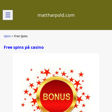
☰
mattharpold.com
Hjem
Free Spins
Free spins på casino