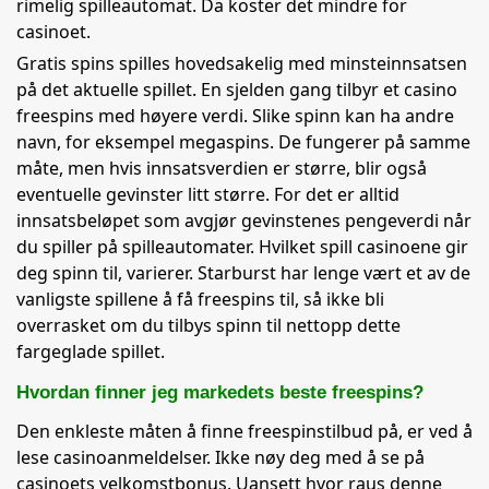
rimelig spilleautomat. Da koster det mindre for
casinoet.
Gratis spins spilles hovedsakelig med minsteinnsatsen
på det aktuelle spillet. En sjelden gang tilbyr et casino
freespins med høyere verdi. Slike spinn kan ha andre
navn, for eksempel megaspins. De fungerer på samme
måte, men hvis innsatsverdien er større, blir også
eventuelle gevinster litt større. For det er alltid
innsatsbeløpet som avgjør gevinstenes pengeverdi når
du spiller på spilleautomater. Hvilket spill casinoene gir
deg spinn til, varierer. Starburst har lenge vært et av de
vanligste spillene å få freespins til, så ikke bli
overrasket om du tilbys spinn til nettopp dette
fargeglade spillet.
Hvordan finner jeg markedets beste freespins?
Den enkleste måten å finne freespinstilbud på, er ved å
lese casinoanmeldelser. Ikke nøy deg med å se på
casinoets velkomstbonus. Uansett hvor raus denne