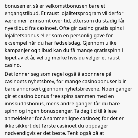
bonusen er, så er velkomstbonusen bare et
engangstilbud. Et raust lojalitetsprogram vil derfor
være mer lønnsomt over tid, ettersom du stadig får
nye tilbud fra casinoet. Ofte gir casino gratis spins i
lojalitetsbonus eller som en personlig gave for
eksempel når du har fødselsdag. Gjennom ulike
kampanjer og tilbud kan du få mange gratisspinn i
løpet av et år, vel og merke hvis du velger et raust
casino.
Det lønner seg som regel også å abonnere på
casinoets nyhetsbrev, for mange casinobonuser blir
bare annonsert gjennom nyhetsbrevene. Noen ganger
gir et casino bonus free spins sammen med en
innskuddsbonus, mens andre ganger får du bare
spinn og ingen bonuspenger. Ta deg tid til å lese
anmeldelser for å sammenligne casinoer, for det er
ikke sikkert det første casinoet du oppdager
nødvendigvis er det beste. Tenk også på at