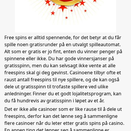
Free spins er alltid spennende, for det betyr at du får
spille noen gratisrunder på en utvalgt spilleautomat.
Alt som er gratis er jo fint, enten du vinner penger på
spinnene eller ikke. Du har gode vinnersjanser på
gratisspinn, men du kan selvsagt ikke vente at alle
freespins skal gi deg gevinst. Casinoene tilbyr ofte et
raust antall freespins til nye spillere, og de kan også
dele ut gratisspinn til trofaste spillere ved ulike
anledninger. Finner du et godt lojalitetsprogram, kan
du få hundrevis av gratisspinn i løpet av et år.
Det er ikke alle casinoer som er like rause til å dele ut
freespins, derfor kan det lønne seg å sammenligne
flere casinoer når du leter etter gratis spins på casino.
En annen ting det lønner seg å sammenligne er