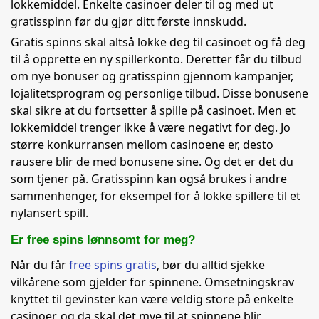
lokkemiddel. Enkelte casinoer deler til og med ut
gratisspinn før du gjør ditt første innskudd.
Gratis spinns skal altså lokke deg til casinoet og få deg
til å opprette en ny spillerkonto. Deretter får du tilbud
om nye bonuser og gratisspinn gjennom kampanjer,
lojalitetsprogram og personlige tilbud. Disse bonusene
skal sikre at du fortsetter å spille på casinoet. Men et
lokkemiddel trenger ikke å være negativt for deg. Jo
større konkurransen mellom casinoene er, desto
rausere blir de med bonusene sine. Og det er det du
som tjener på. Gratisspinn kan også brukes i andre
sammenhenger, for eksempel for å lokke spillere til et
nylansert spill.
Er free spins lønnsomt for meg?
Når du får
free spins gratis
, bør du alltid sjekke
vilkårene som gjelder for spinnene. Omsetningskrav
knyttet til gevinster kan være veldig store på enkelte
casinoer, og da skal det mye til at spinnene blir