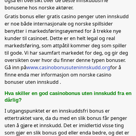
også en oversikt over de beste innskuddsfrie
bonusene hos norske aktører.
Gratis bonus eller gratis casino penger uten innskudd
er noe både internasjonale og norske spillsider
benytter i markedsføringsøyemed for å trekke nye
kunder til casinoet. Dette er en helt legal og real
markedsføring, som attpåtil kommer deg som spiller
til gode. Vi har saumfart markedet for deg, og gir deg
oversikten over hvor du finner denne typen bonuser.
Gå inn på
www.casinobonusuteninnskudd.org
for å
finne enda mer informasjon om norske casino
bonuser uten innskudd .
Hva skiller en god casinobonus uten innskudd fra en
dårlig?
I utgangspunktet er en innskuddsfri bonus er
ettertraktet vare, da du med en slik bonus får penger
uten å gjøre et innskudd. Det er imidlertid visse ting
som gjør en slik bonus god eller enda bedre, og det er