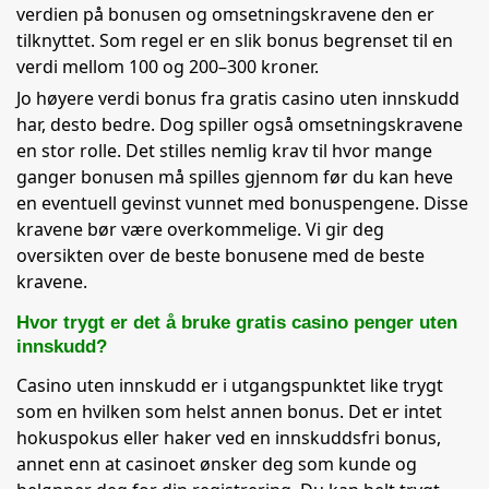
verdien på bonusen og omsetningskravene den er
tilknyttet. Som regel er en slik bonus begrenset til en
verdi mellom 100 og 200–300 kroner.
Jo høyere verdi bonus fra gratis casino uten innskudd
har, desto bedre. Dog spiller også omsetningskravene
en stor rolle. Det stilles nemlig krav til hvor mange
ganger bonusen må spilles gjennom før du kan heve
en eventuell gevinst vunnet med bonuspengene. Disse
kravene bør være overkommelige. Vi gir deg
oversikten over de beste bonusene med de beste
kravene.
Hvor trygt er det å bruke gratis casino penger uten
innskudd?
Casino uten innskudd er i utgangspunktet like trygt
som en hvilken som helst annen bonus. Det er intet
hokuspokus eller haker ved en innskuddsfri bonus,
annet enn at casinoet ønsker deg som kunde og