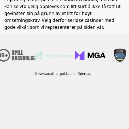
kan selvfølgelig oppleves som litt surt å ikke få tatt ut
gevinsten sin på grunn av et litt for høyt
omsetningskrav. Velg derfor seriøse casinoer med
gode vilkår, som vi representerer på siden vår.
© www.mattharpold.com
Sitemap