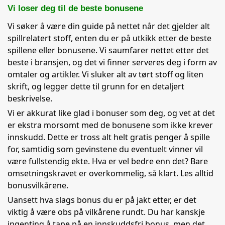
Vi loser deg til de beste bonusene
Vi søker å være din guide på nettet når det gjelder alt
spillrelatert stoff, enten du er på utkikk etter de beste
spillene eller bonusene. Vi saumfarer nettet etter det
beste i bransjen, og det vi finner serveres deg i form av
omtaler og artikler. Vi sluker alt av tørt stoff og liten
skrift, og legger dette til grunn for en detaljert
beskrivelse.
Vi er akkurat like glad i bonuser som deg, og vet at det
er ekstra morsomt med de bonusene som ikke krever
innskudd. Dette er tross alt helt gratis penger å spille
for, samtidig som gevinstene du eventuelt vinner vil
være fullstendig ekte. Hva er vel bedre enn det? Bare
omsetningskravet er overkommelig, så klart. Les alltid
bonusvilkårene.
Uansett hva slags bonus du er på jakt etter, er det
viktig å være obs på vilkårene rundt. Du har kanskje
ingenting å tape på en innskuddsfri bonus, men det